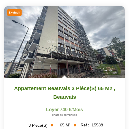
Exclusif
Appartement Beauvais 3 Pièce(s) 65 M2
,
Beauvais
Loyer 740 €/mois
charges comprises
65
M²
Réf :
15588
3
Pièce(s)