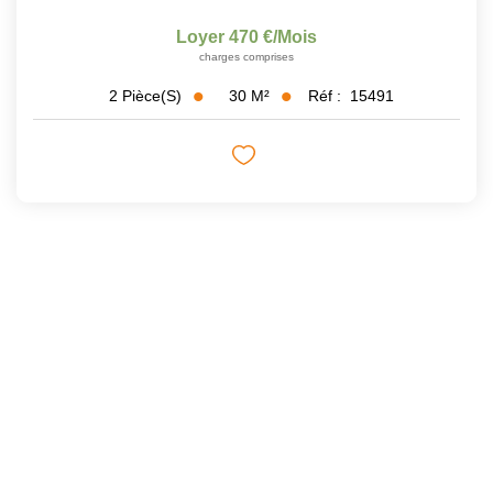
Loyer 470 €/mois
charges comprises
30
M²
Réf :
15491
2
Pièce(s)