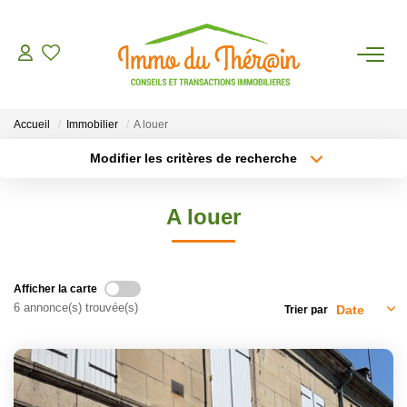
ESTIMER
Accueil
Immobilier
A louer
ACHETER
Modifier les critères de recherche
Type de transaction
Localisation
Louer
Localisation
LOUER
A louer
Type de bien
Sélectionnez...
Surface min
AGENCE
Plus de critères
Budget max
Afficher la carte
CONTACT
6 annonce(s) trouvée(s)
Trier par
Créer une alerte