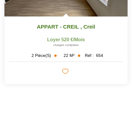
APPART - CREIL
,
Creil
Loyer 520 €/mois
charges comprises
22
M²
Réf :
654
2
Pièce(s)