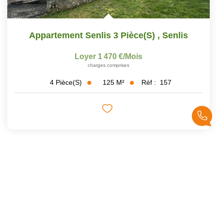
Appartement Senlis 3 Pièce(s)
,
Senlis
Loyer 1 470 €/mois
charges comprises
125
M²
Réf :
157
4
Pièce(s)