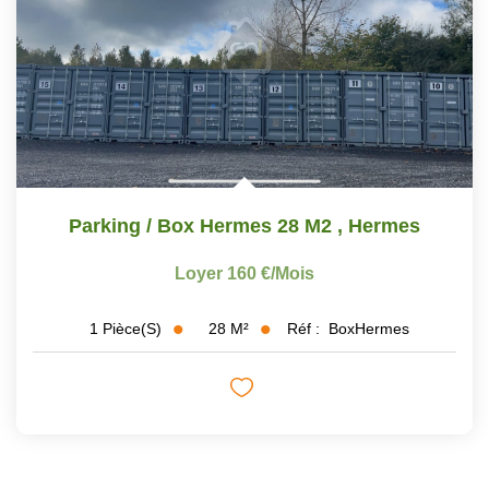
Parking / Box Hermes 28 M2
,
Hermes
Loyer 160 €/mois
28
M²
Réf :
BoxHermes
1
Pièce(s)