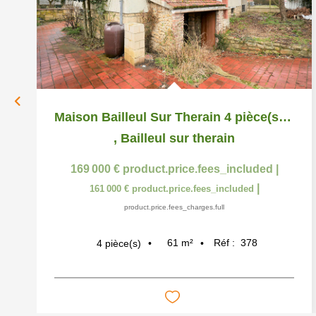
Maison Bailleul Sur Therain 4 pièce(s) 61.2 m2
,
Bailleul sur therain
169 000 €
product.price.fees_included
|
|
161 000 €
product.price.fees_included
product.price.fees_charges.full
61
m²
Réf :
378
4
pièce(s)