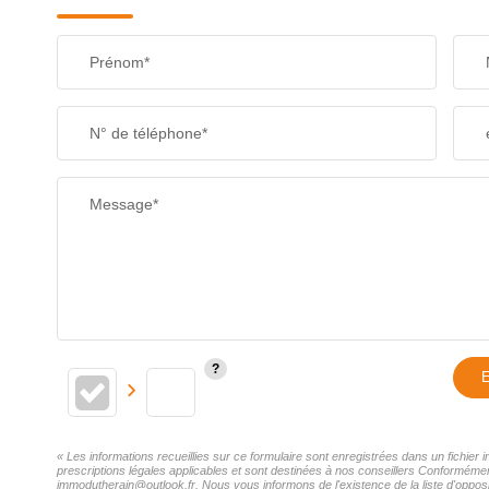
Prénom*
N° de téléphone*
Message*
E
« Les informations recueillies sur ce formulaire sont enregistrées dans un fichie
prescriptions légales applicables et sont destinées à nos conseillers Conformémen
immodutherain@outlook.fr. Nous vous informons de l'existence de la liste d'opposi