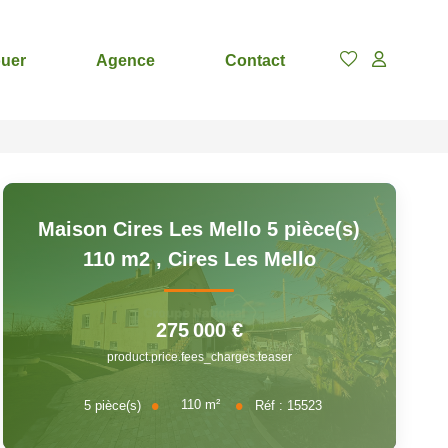
uer
Agence
Contact
Maison Cires Les Mello 5 pièce(s)
110 m2
,
Cires Les Mello
275 000 €
product.price.fees_charges.teaser
110
m²
5
pièce(s)
Réf :
15523