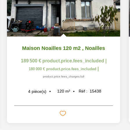
Maison Noailles 120 m2
,
Noailles
189 500 €
product.price.fees_included
|
|
180 000 €
product.price.fees_included
product.price.fees_charges.full
120
m²
Réf :
15438
4
pièce(s)