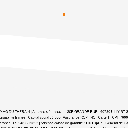
le : IMMO DU THERAIN | Adresse siège social : 30B GRANDE RUE - 60730 ULLY S
abilité limitée | Capital social : 3 500 | Assurance RCP : NC |
Carte T : CPI n°60
e garantie : 65-548-3/19852 | Adresse caisse de garantie : 110 Espl. du Général de