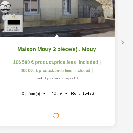
Maison Mouy 3 pièce(s)
,
Mouy
106 500 €
product.price.fees_included
|
|
100 000 €
product.price.fees_included
product.price.fees_charges.full
40
m²
Réf :
15473
3
pièce(s)