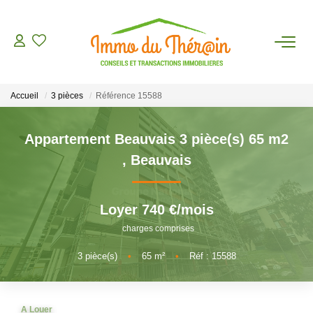
ESTIMER
Accueil
3 pièces
Référence 15588
ACHETER
Appartement Beauvais 3 pièce(s) 65 m2
LOUER
,
Beauvais
AGENCE
Loyer 740 €/mois
charges comprises
CONTACT
3
pièce(s)
•
65
m²
•
Réf : 15588
A Louer