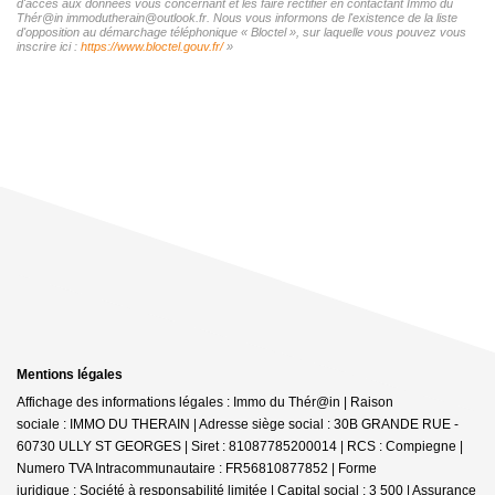
d'accès aux données vous concernant et les faire rectifier en contactant Immo du
Thér@in immodutherain@outlook.fr. Nous vous informons de l'existence de la liste
d'opposition au démarchage téléphonique « Bloctel », sur laquelle vous pouvez vous
inscrire ici :
https://www.bloctel.gouv.fr/
»
Mentions légales
Affichage des informations légales : Immo du Thér@in | Raison
sociale : IMMO DU THERAIN | Adresse siège social : 30B GRANDE RUE -
60730 ULLY ST GEORGES | Siret : 81087785200014 | RCS : Compiegne |
Numero TVA Intracommunautaire : FR56810877852 | Forme
juridique : Société à responsabilité limitée | Capital social : 3 500 | Assurance