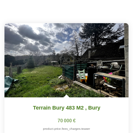
Terrain Bury 483 M2
,
Bury
70 000 €
product.price.fees_charges.teaser