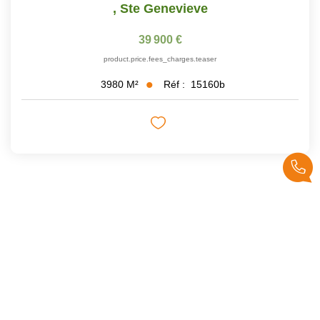
,
Ste Genevieve
39 900 €
product.price.fees_charges.teaser
Réf :
15160b
3980
M²