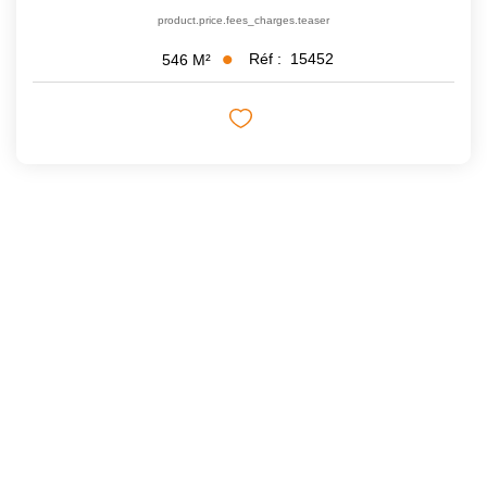
product.price.fees_charges.teaser
Réf :
15452
546
M²