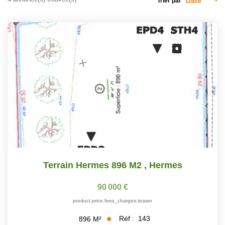
Trier par
Terrain Hermes 896 M2
,
Hermes
90 000 €
product.price.fees_charges.teaser
Réf :
143
896
M²