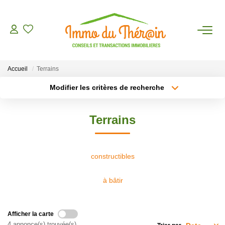
ESTIMER
Accueil
Terrains
ACHETER
Modifier les critères de recherche
Type de transaction
Localisation
Acheter
Localisation
LOUER
Terrains
Type de bien
Sélectionnez...
Surface min
AGENCE
Plus de critères
Budget max
constructibles
CONTACT
Créer une alerte
à bâtir
Afficher la carte
4 annonce(s) trouvée(s)