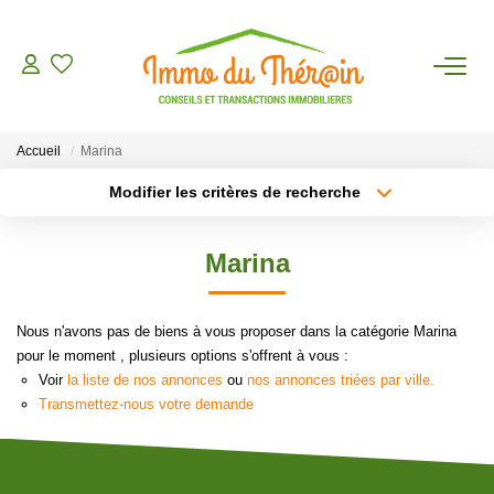
ESTIMER
Accueil
Marina
ACHETER
Modifier les critères de recherche
Type de transaction
Localisation
Acheter
Localisation
LOUER
Marina
Type de bien
Sélectionnez...
Surface min
AGENCE
Nous n'avons pas de biens à vous proposer dans la catégorie Marina
Plus de critères
Budget max
pour le moment , plusieurs options s'offrent à vous :
CONTACT
Voir
la liste de nos annonces
ou
nos annonces triées par ville.
Créer une alerte
Transmettez-nous votre demande