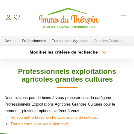
ESTIMER
Accueil
Professionnels
Exploitations Agricoles
Grandes Cultures
ACHETER
Modifier les critères de recherche
Type de transaction
Localisation
Acheter
Localisation
LOUER
Professionnels exploitations
Type de bien
Sélectionnez...
Surface min
agricoles grandes cultures
AGENCE
Plus de critères
Budget max
Nous n'avons pas de biens à vous proposer dans la catégorie
CONTACT
Professionnels Exploitations Agricoles Grandes Cultures pour le
Créer une alerte
moment , plusieurs options s'offrent à vous :
Re-soumettre la recherche avec moins de critères.
Transmettez-nous votre demande