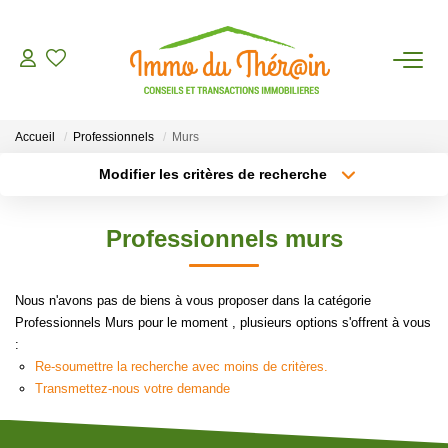
ESTIMER
Accueil
Professionnels
Murs
ACHETER
Modifier les critères de recherche
Type de transaction
Localisation
Acheter
Localisation
LOUER
Professionnels murs
Type de bien
Sélectionnez...
Surface min
AGENCE
Nous n'avons pas de biens à vous proposer dans la catégorie
Plus de critères
Budget max
Professionnels Murs pour le moment , plusieurs options s'offrent à vous
CONTACT
:
Créer une alerte
Re-soumettre la recherche avec moins de critères.
Transmettez-nous votre demande