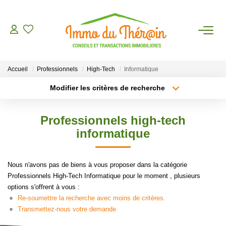
ESTIMER
Accueil
Professionnels
High-Tech
Informatique
ACHETER
Modifier les critères de recherche
Type de transaction
Localisation
Acheter
Localisation
LOUER
Professionnels high-tech
Type de bien
Sélectionnez...
Surface min
informatique
AGENCE
Plus de critères
Budget max
Nous n'avons pas de biens à vous proposer dans la catégorie
CONTACT
Professionnels High-Tech Informatique pour le moment , plusieurs
Créer une alerte
options s'offrent à vous :
Re-soumettre la recherche avec moins de critères.
Transmettez-nous votre demande