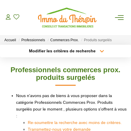
ESTIMER
Accueil
Professionnels
Commerces Prox.
Produits surgelés
ACHETER
Modifier les critères de recherche
Type de transaction
Localisation
Acheter
Localisation
LOUER
Professionnels commerces prox.
Type de bien
Sélectionnez...
Surface min
produits surgelés
AGENCE
Plus de critères
Budget max
Nous n'avons pas de biens à vous proposer dans la
CONTACT
catégorie Professionnels Commerces Prox. Produits
Créer une alerte
surgelés pour le moment , plusieurs options s'offrent à vous
:
Re-soumettre la recherche avec moins de critères.
Transmettez-nous votre demande