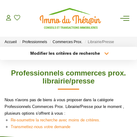
ESTIMER
Accueil
Professionnels
Commerces Prox.
Librairie/Presse
ACHETER
Modifier les critères de recherche
Type de transaction
Localisation
Acheter
Localisation
LOUER
Professionnels commerces prox.
Type de bien
Sélectionnez...
Surface min
librairie/presse
AGENCE
Plus de critères
Budget max
Nous n'avons pas de biens à vous proposer dans la catégorie
CONTACT
Professionnels Commerces Prox. Librairie/Presse pour le moment ,
Créer une alerte
plusieurs options s'offrent à vous :
Re-soumettre la recherche avec moins de critères.
Transmettez-nous votre demande