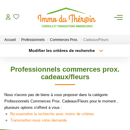
ESTIMER
Accueil
Professionnels
Commerces Prox.
Cadeaux/Fleurs
ACHETER
Modifier les critères de recherche
Type de transaction
Localisation
Acheter
Localisation
LOUER
Professionnels commerces prox.
Type de bien
Sélectionnez...
Surface min
cadeaux/fleurs
AGENCE
Plus de critères
Budget max
Nous n'avons pas de biens à vous proposer dans la catégorie
CONTACT
Professionnels Commerces Prox. Cadeaux/Fleurs pour le moment ,
Créer une alerte
plusieurs options s'offrent à vous :
Re-soumettre la recherche avec moins de critères.
Transmettez-nous votre demande