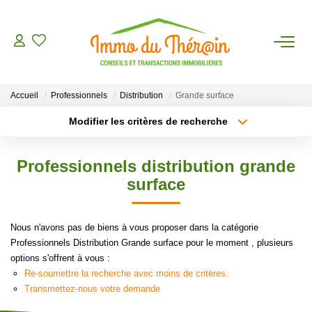
ESTIMER
Accueil
Professionnels
Distribution
Grande surface
ACHETER
Modifier les critères de recherche
Type de transaction
Localisation
Acheter
Localisation
LOUER
Professionnels distribution grande
Type de bien
Sélectionnez...
Surface min
surface
AGENCE
Plus de critères
Budget max
Nous n'avons pas de biens à vous proposer dans la catégorie
CONTACT
Professionnels Distribution Grande surface pour le moment , plusieurs
Créer une alerte
options s'offrent à vous :
Re-soumettre la recherche avec moins de critères.
Transmettez-nous votre demande