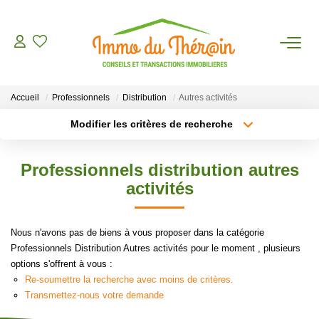
ESTIMER
Accueil
Professionnels
Distribution
Autres activités
ACHETER
Modifier les critères de recherche
Type de transaction
Localisation
Acheter
Localisation
LOUER
Professionnels distribution autres
Type de bien
Sélectionnez...
Surface min
activités
AGENCE
Plus de critères
Budget max
Nous n'avons pas de biens à vous proposer dans la catégorie
CONTACT
Professionnels Distribution Autres activités pour le moment , plusieurs
Créer une alerte
options s'offrent à vous :
Re-soumettre la recherche avec moins de critères.
Transmettez-nous votre demande