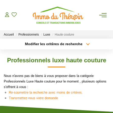
ESTIMER
Accueil
Professionnels
Luxe
Haute couture
ACHETER
Modifier les critères de recherche
Type de transaction
Localisation
Acheter
Localisation
LOUER
Professionnels luxe haute couture
Type de bien
Sélectionnez...
Surface min
AGENCE
Nous n'avons pas de biens à vous proposer dans la catégorie
Plus de critères
Budget max
Professionnels Luxe Haute couture pour le moment , plusieurs options
CONTACT
s'offrent à vous :
Créer une alerte
Re-soumettre la recherche avec moins de critères.
Transmettez-nous votre demande