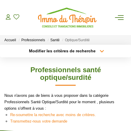
ESTIMER
Accueil
Professionnels
Santé
Optique/Surdité
ACHETER
Modifier les critères de recherche
Type de transaction
Localisation
Acheter
Localisation
LOUER
Professionnels santé
Type de bien
Sélectionnez...
Surface min
optique/surdité
AGENCE
Plus de critères
Budget max
Nous n'avons pas de biens à vous proposer dans la catégorie
CONTACT
Professionnels Santé Optique/Surdité pour le moment , plusieurs
Créer une alerte
options s'offrent à vous :
Re-soumettre la recherche avec moins de critères.
Transmettez-nous votre demande