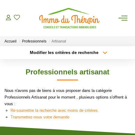
ESTIMER
Accueil
Professionnels
Artisanat
ACHETER
Modifier les critères de recherche
Type de transaction
Localisation
Acheter
Localisation
LOUER
Professionnels artisanat
Type de bien
Sélectionnez...
Surface min
AGENCE
Nous n'avons pas de biens à vous proposer dans la catégorie
Plus de critères
Budget max
Professionnels Artisanat pour le moment , plusieurs options s'offrent à
CONTACT
vous :
Créer une alerte
Re-soumettre la recherche avec moins de critères.
Transmettez-nous votre demande