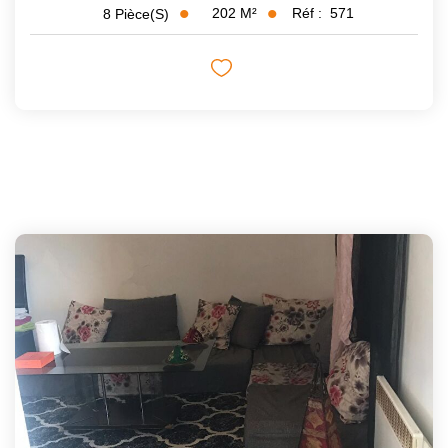
202
M²
Réf :
571
8
Pièce(s)