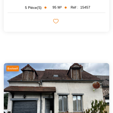
95
M²
Réf :
15457
5
Pièce(s)
Exclusif