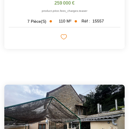
259 000 €
product.price.fees_charges.teaser
110
M²
Réf :
15557
7
Pièce(s)