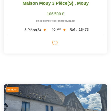
Maison Mouy 3 Pièce(s)
,
Mouy
106 500 €
product.price.fees_charges.teaser
40
M²
Réf :
15473
3
Pièce(s)
Exclusif