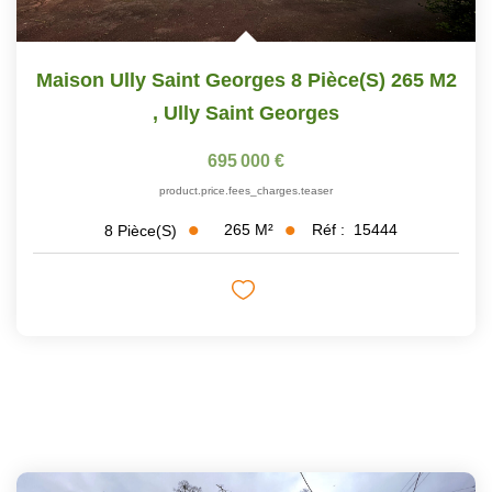
Maison Ully Saint Georges 8 Pièce(s) 265 M2
,
Ully Saint Georges
695 000 €
product.price.fees_charges.teaser
265
M²
Réf :
15444
8
Pièce(s)