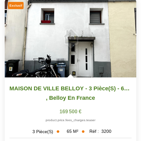
Exclusif
MAISON DE VILLE BELLOY - 3 Pièce(s) - 65 M2
,
Belloy En France
169 500 €
product.price.fees_charges.teaser
65
M²
Réf :
3200
3
Pièce(s)