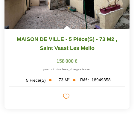
MAISON DE VILLE - 5 Pièce(s) - 73 M2
,
Saint Vaast Les Mello
158 000 €
product.price.fees_charges.teaser
73
M²
Réf :
18949358
5
Pièce(s)