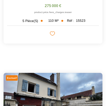
275 000 €
product.price.fees_charges.teaser
110
M²
Réf :
15523
5
Pièce(s)
Exclusif