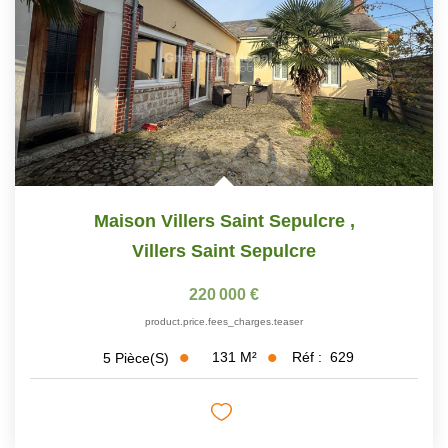
Maison Villers Saint Sepulcre
,
Villers Saint Sepulcre
220 000 €
product.price.fees_charges.teaser
131
M²
Réf :
629
5
Pièce(s)