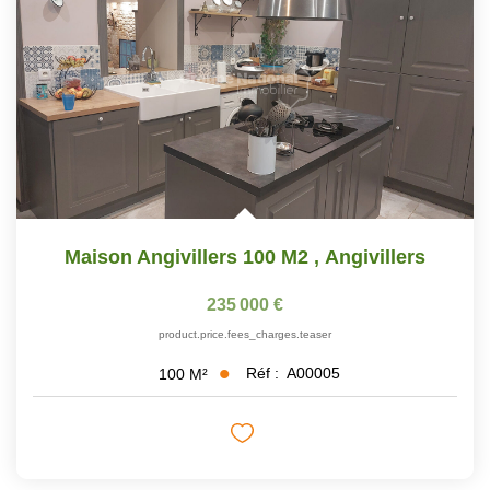
Maison Angivillers 100 M2
,
Angivillers
235 000 €
product.price.fees_charges.teaser
Réf :
A00005
100
M²