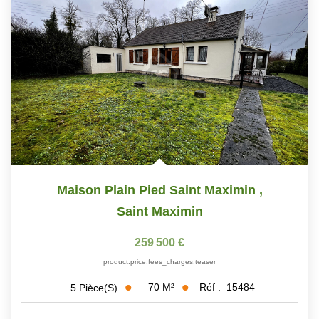
Maison Plain Pied Saint Maximin
,
Saint Maximin
259 500 €
product.price.fees_charges.teaser
70
M²
Réf :
15484
5
Pièce(s)