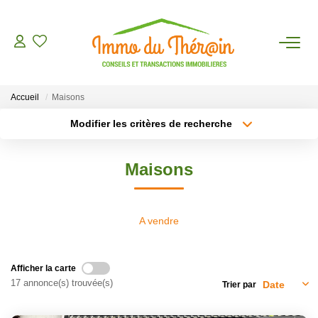
ESTIMER
Accueil
Maisons
ACHETER
Modifier les critères de recherche
Type de transaction
Localisation
Acheter
Localisation
LOUER
Maisons
Type de bien
Sélectionnez...
Surface min
AGENCE
Plus de critères
Budget max
A vendre
CONTACT
Créer une alerte
Afficher la carte
17 annonce(s) trouvée(s)
Trier par