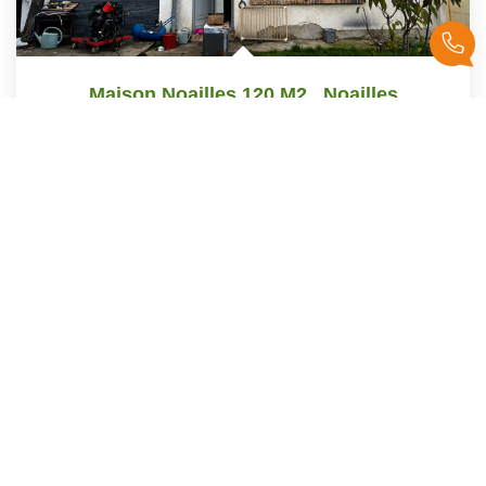
Maison Noailles 120 M2
,
Noailles
189 500 €
product.price.fees_charges.teaser
120
M²
Réf :
15438
4
Pièce(s)