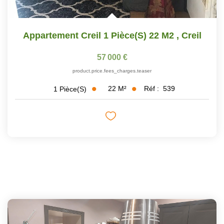
Appartement Creil 1 Pièce(s) 22 M2
,
Creil
57 000 €
product.price.fees_charges.teaser
22
M²
Réf :
539
1
Pièce(s)