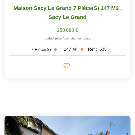
Maison Sacy Le Grand 7 Pièce(s) 147 M2
,
Sacy Le Grand
250 000 €
product.price.fees_charges.teaser
147
M²
Réf :
635
7
Pièce(s)