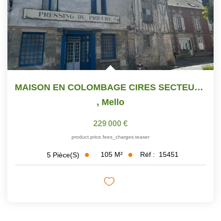
MAISON EN COLOMBAGE CIRES SECTEUR - 5 Pièce(s) - 150 M2
,
Mello
229 000 €
product.price.fees_charges.teaser
105
M²
Réf :
15451
5
Pièce(s)