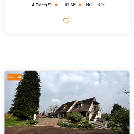
61
M²
Réf :
378
4
Pièce(s)
Exclusif