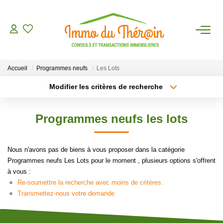
ESTIMER
Accueil
Programmes neufs
Les Lots
ACHETER
Modifier les critères de recherche
Type de transaction
Localisation
Acheter
Localisation
LOUER
Programmes neufs les lots
Type de bien
Sélectionnez...
Surface min
AGENCE
Nous n'avons pas de biens à vous proposer dans la catégorie
Plus de critères
Budget max
Programmes neufs Les Lots pour le moment , plusieurs options s'offrent
CONTACT
à vous :
Créer une alerte
Re-soumettre la recherche avec moins de critères.
Transmettez-nous votre demande