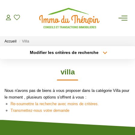
ESTIMER
Accueil
Villa
ACHETER
Modifier les critères de recherche
Type de transaction
Localisation
Acheter
Localisation
LOUER
villa
Type de bien
Sélectionnez...
Surface min
AGENCE
Nous n'avons pas de biens à vous proposer dans la catégorie Villa pour
Plus de critères
Budget max
le moment , plusieurs options s'offrent à vous :
CONTACT
Re-soumettre la recherche avec moins de critères.
Créer une alerte
Transmettez-nous votre demande