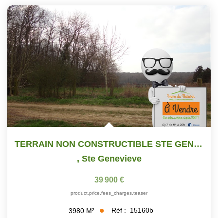
TERRAIN NON CONSTRUCTIBLE STE GENEVIEVE - 3980 M2
,
Ste Genevieve
39 900 €
product.price.fees_charges.teaser
Réf :
15160b
3980
M²