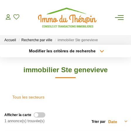
ESTIMER
Accueil
Recherche par ville
immobilier Ste genevieve
ACHETER
Modifier les critères de recherche
Type de transaction
Localisation
Acheter
Localisation
LOUER
immobilier Ste genevieve
Type de bien
Sélectionnez...
Surface min
AGENCE
Plus de critères
Budget max
Tous les secteurs
CONTACT
Créer une alerte
Afficher la carte
1 annonce(s) trouvée(s)
Trier par