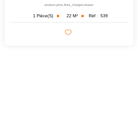
product.price.fees_charges.teaser
22
M²
Réf :
539
1
Pièce(s)