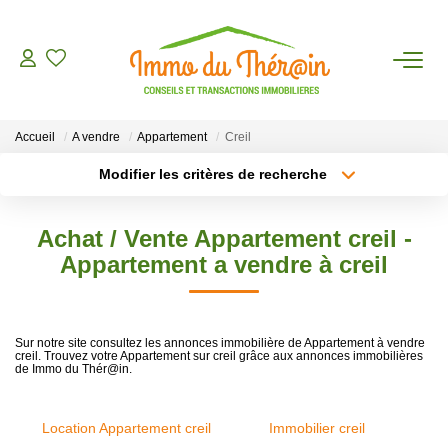
ESTIMER
Accueil
A vendre
Appartement
Creil
ACHETER
Modifier les critères de recherche
Type de transaction
Localisation
Acheter
Localisation
LOUER
Achat / Vente Appartement creil -
Type de bien
Sélectionnez...
Surface min
Appartement a vendre à creil
AGENCE
Plus de critères
Budget max
CONTACT
Sur notre site consultez les annonces immobilière de Appartement à vendre
creil. Trouvez votre Appartement sur creil grâce aux annonces immobilières
Créer une alerte
de Immo du Thér@in.
Location Appartement creil
Immobilier creil